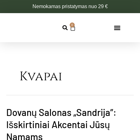
Pereiti
Nemokamas pristatymas nuo 29 €
prie
turinio
0
Cart
Kvapai
Dovanų Salonas „Sandrija”:
Dovanų
Salonas
Išskirtiniai Akcentai Jūsų
„Sandrija”:
Išskirtiniai
Namams