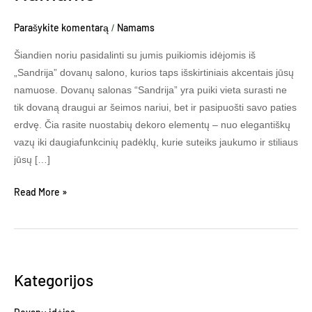
Akcentai
Jūsų
Parašykite komentarą
Namams
/
Namams
Šiandien noriu pasidalinti su jumis puikiomis idėjomis iš
„Sandrija” dovanų salono, kurios taps išskirtiniais akcentais jūsų
namuose. Dovanų salonas “Sandrija” yra puiki vieta surasti ne
tik dovaną draugui ar šeimos nariui, bet ir pasipuošti savo paties
erdvę. Čia rasite nuostabių dekoro elementų – nuo elegantiškų
vazų iki daugiafunkcinių padėklų, kurie suteiks jaukumo ir stiliaus
jūsų […]
Read More »
Kategorijos