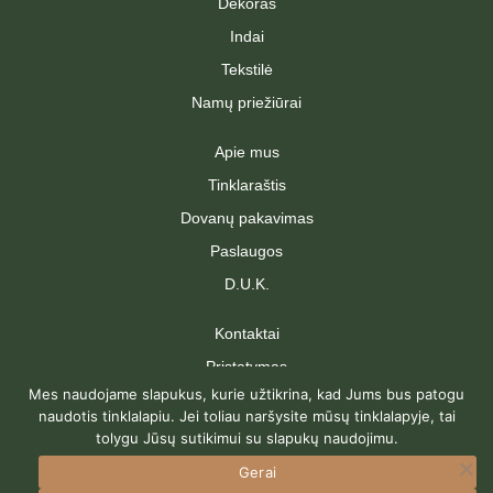
Dekoras
Indai
Tekstilė
Namų priežiūrai
Apie mus
Tinklaraštis
Dovanų pakavimas
Paslaugos
D.U.K.
Kontaktai
Pristatymas
Mes naudojame slapukus, kurie užtikrina, kad Jums bus patogu
Grąžinimas
naudotis tinklalapiu. Jei toliau naršysite mūsų tinklalapyje, tai
Pirkimo taisyklės
tolygu Jūsų sutikimui su slapukų naudojimu.
Privatumo politika
Gerai