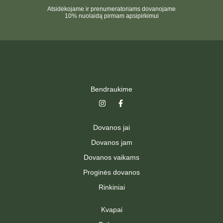
Atsidėkojame ir prenumeratoriams dovanojame
10% nuolaidą pirmam apsipirkimui
Bendraukime
I
F
n
a
s
c
t
e
Dovanos jai
a
b
g
o
Dovanos jam
r
o
a
k
Dovanos vaikams
m
-
f
Proginės dovanos
Rinkiniai
Kvapai