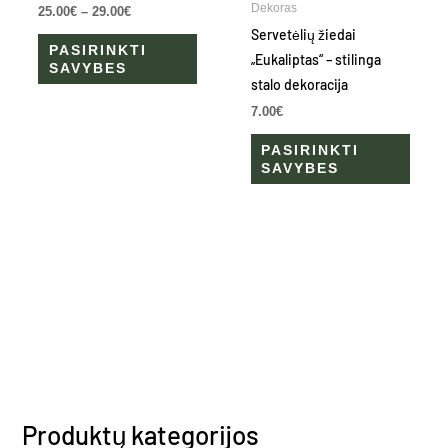
multiple
multip
Dekoras
25.00
€
–
29.00
€
variants.
varian
Servetėlių žiedai
PASIRINKTI
The
The
„Eukaliptas“ – stilinga
SAVYBES
options
optio
stalo dekoracija
may
may
7.00
€
be
be
PASIRINKTI
chosen
chose
SAVYBES
on
on
the
the
product
produ
page
page
Produktų kategorijos