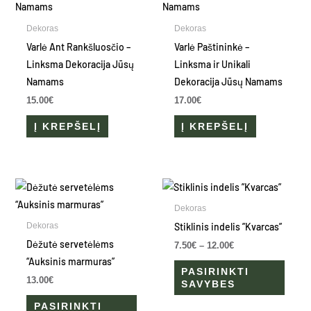
Dekoras
Dekoras
Varlė Ant Rankšluosčio –
Varlė Paštininkė –
Linksma Dekoracija Jūsų
Linksma ir Unikali
Namams
Dekoracija Jūsų Namams
15.00
€
17.00
€
Į KREPŠELĮ
Į KREPŠELĮ
Price
This
This
range:
product
produ
7.50€
Dekoras
through
has
has
Stiklinis indelis ”Kvarcas”
Dekoras
12.00€
multiple
multip
Dėžutė servetėlėms
7.50
€
–
12.00
€
variants.
varian
“Auksinis marmuras”
PASIRINKTI
The
The
13.00
€
SAVYBES
options
optio
PASIRINKTI
may
may