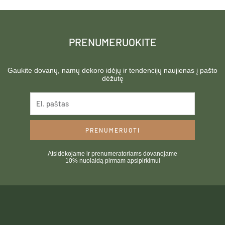
PRENUMERUOKITE
Gaukite dovanų, namų dekoro idėjų ir tendencijų naujienas į pašto
dėžutę
PRENUMERUOTI
Atsidėkojame ir prenumeratoriams dovanojame
10% nuolaidą pirmam apsipirkimui