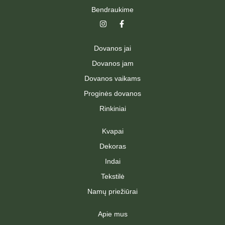
Bendraukime
I
F
n
a
s
c
t
e
Dovanos jai
a
b
g
o
Dovanos jam
r
o
a
k
Dovanos vaikams
m
-
f
Proginės dovanos
Rinkiniai
Kvapai
Dekoras
Indai
Tekstilė
Namų priežiūrai
Apie mus