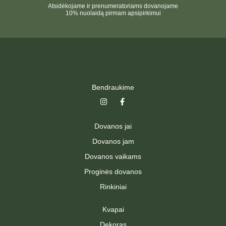
Atsidėkojame ir prenumeratoriams dovanojame
10% nuolaidą pirmam apsipirkimui
Bendraukime
I
F
n
a
s
c
t
e
Dovanos jai
a
b
g
o
Dovanos jam
r
o
a
k
Dovanos vaikams
m
-
f
Proginės dovanos
Rinkiniai
Kvapai
Dekoras