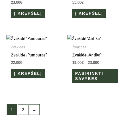
23.00
€
55.00
€
Į KREPŠELĮ
Į KREPŠELĮ
Price
This
range:
produ
19.00€
Žvakidės
Žvakidės
through
has
Žvakidė „Pumpuras”
Žvakidė „Antika”
23.00€
multip
22.00
€
19.00
€
–
23.00
€
varian
Į KREPŠELĮ
PASIRINKTI
The
SAVYBES
optio
may
be
chose
1
2
→
on
the
produ