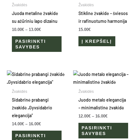
through
has
Žvakidės
Žvakidės
13.00€
multiple
Juoda metalinė žvakidė
Stiklinė žvakidė – šviesos
variants.
su ažūriniu lapo dizainu
ir rafinuotumo harmonija
The
10.00
€
–
13.00
€
15.00
€
options
PASIRINKTI
Į KREPŠELĮ
may
SAVYBES
be
chosen
on
Price
Price
the
This
This
range:
range:
product
product
produ
14.00€
12.00€
through
through
page
has
has
Žvakidės
Žvakidės
16.00€
16.00€
multiple
multip
Sidabrinė prabangi
Juodo metalo elegancija
variants.
varian
žvakidė „Gyvsidabrio
– minimalistinė žvakidė
The
The
elegancija”
12.00
€
–
16.00
€
options
optio
14.00
€
–
16.00
€
PASIRINKTI
may
may
SAVYBES
PASIRINKTI
be
be