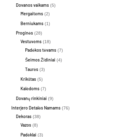
Dovanos vaikams
5
Mergaitėms
2
Berniukams
1
Proginės
28
Vestuvėms
18
Padėkos tėvams
7
Šeimos Židiniai
4
Taurės
3
Krikštas
5
Kalėdoms
7
Dovanų rinkiniai
9
Interjero Detalės Namams
76
Dekoras
38
Vazos
8
Padėklai
3