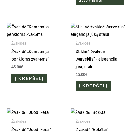
SAVYBES
Žvakidės
Žvakidės
Žvakidė „Kompanija
Stiklinė žvakidė
penkioms žvakėms”
„Varveklis“ – elegancija
jūsų stalui
45.00
€
15.00
€
Į KREPŠELĮ
Į KREPŠELĮ
Žvakidės
Žvakidės
Žvakidė “Juodi kerai”
Žvakidė “Bokštai”