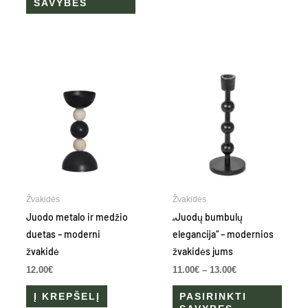
SAVYBES
chosen
chose
on
on
the
the
Price
product
produ
This
range:
page
page
produ
11.00€
through
has
13.00€
multip
varian
The
optio
may
be
Žvakidės
Žvakidės
chose
Juodo metalo ir medžio
„Juodų bumbulų
on
duetas – moderni
elegancija“ – modernios
the
žvakidė
žvakidės jums
produ
12.00
€
11.00
€
–
13.00
€
page
Į KREPŠELĮ
PASIRINKTI