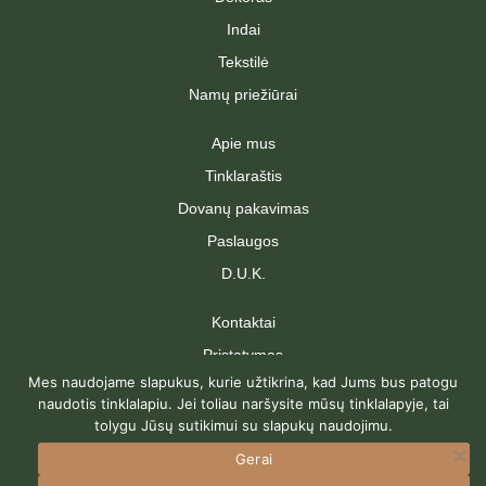
Indai
Tekstilė
Namų priežiūrai
Apie mus
Tinklaraštis
Dovanų pakavimas
Paslaugos
D.U.K.
Kontaktai
Pristatymas
Mes naudojame slapukus, kurie užtikrina, kad Jums bus patogu
Grąžinimas
naudotis tinklalapiu. Jei toliau naršysite mūsų tinklalapyje, tai
Pirkimo taisyklės
tolygu Jūsų sutikimui su slapukų naudojimu.
Privatumo politika
Gerai