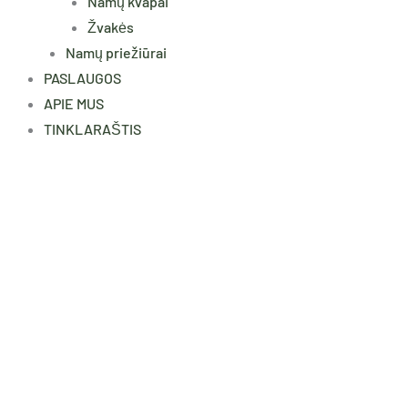
Namų kvapai
Žvakės
Namų priežiūrai
PASLAUGOS
APIE MUS
TINKLARAŠTIS