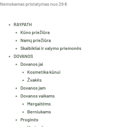
Pereiti
Nemokamas pristatymas nuo 29 €
prie
turinio
RAYPATH
Kūno priežiūra
Namų priežiūra
Skalbikliai ir valymo priemonės
DOVANOS
Dovanos jai
Kosmetika kūnui
Žvakės
Dovanos jam
Dovanos vaikams
Mergaitėms
Berniukams
Proginės