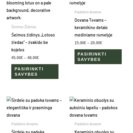
through
through
has
has
48.00€
20.00€
multiple
multip
Padėkos tėvams
variants.
varian
Dovana Tėvams –
The
The
keramikinė detalė
Šeimos Židiniai
options
optio
Šeimos židinys „Lotoso
mediniame rėmelyje
may
may
žiedas” – žvakidė be
15.00
€
–
20.00
€
be
be
kojelės
PASIRINKTI
chosen
chose
45.00
€
–
48.00
€
SAVYBES
on
on
PASIRINKTI
the
the
SAVYBES
product
produ
page
page
Price
This
This
range:
product
produ
18.00€
through
has
has
28.00€
multiple
multip
Padėkos tėvams
Padėkos tėvams
variants.
varian
Širdelė su padėka
Keraminis obuolys su