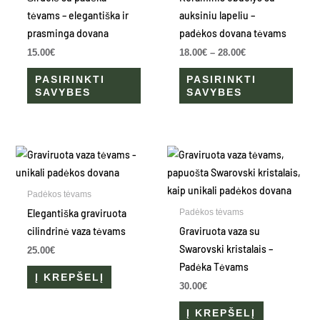
The
The
tėvams – elegantiška ir
auksiniu lapeliu –
options
optio
prasminga dovana
padėkos dovana tėvams
may
may
15.00
€
18.00
€
–
28.00
€
be
be
PASIRINKTI
PASIRINKTI
chosen
chose
SAVYBES
SAVYBES
on
on
the
the
product
produ
page
page
Padėkos tėvams
Elegantiška graviruota
Padėkos tėvams
cilindrinė vaza tėvams
Graviruota vaza su
Swarovski kristalais –
25.00
€
Padėka Tėvams
Į KREPŠELĮ
30.00
€
Į KREPŠELĮ