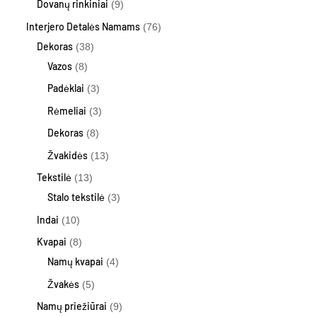
Dovanų rinkiniai
9
Interjero Detalės Namams
76
Dekoras
38
Vazos
8
Padėklai
3
Rėmeliai
3
Dekoras
8
Žvakidės
13
Tekstilė
13
Stalo tekstilė
3
Indai
10
Kvapai
8
Namų kvapai
4
Žvakės
5
Namų priežiūrai
9