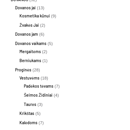
Dovanos jai
13
Kosmetika kūnui
9
Žvakės Jai
2
Dovanos jam
6
Dovanos vaikams
5
Mergaitėms
2
Berniukams
1
Proginės
28
Vestuvėms
18
Padėkos tėvams
7
Šeimos Židiniai
4
Taurės
3
Krikštas
5
Kalėdoms
7