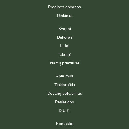
f
Proginės dovanos
Rinkiniai
Kvapai
Dekoras
Indai
Tekstilė
Namų priežiūrai
Apie mus
Tinklaraštis
Dovanų pakavimas
Paslaugos
D.U.K.
Kontaktai