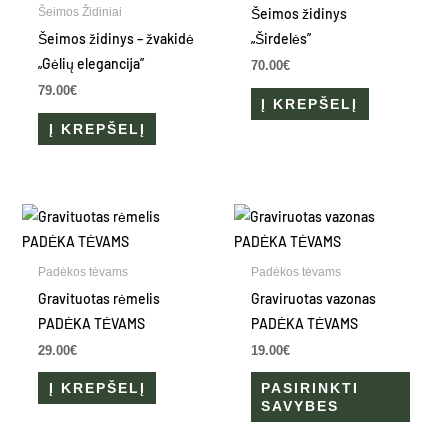
Šeimos židinys
Šeimos Židiniai
Šeimos židinys – žvakidė
„Širdelės”
„Gėlių elegancija”
70.00
€
79.00
€
Į KREPŠELĮ
Į KREPŠELĮ
This
produ
has
Padėkos tėvams
Padėkos tėvams
multip
Gravituotas rėmelis
Graviruotas vazonas
varian
PADĖKA TĖVAMS
PADĖKA TĖVAMS
The
29.00
€
19.00
€
optio
Į KREPŠELĮ
PASIRINKTI
may
SAVYBES
be
chose