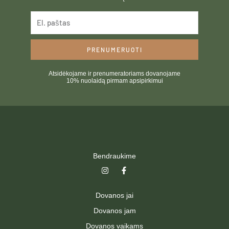
PRENUMERUOTI
Atsidėkojame ir prenumeratoriams dovanojame
10% nuolaidą pirmam apsipirkimui
Bendraukime
I
F
n
a
s
c
t
e
Dovanos jai
a
b
g
o
Dovanos jam
r
o
a
k
Dovanos vaikams
m
-