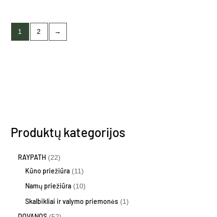
on
the
1
2
→
produ
page
Produktų kategorijos
RAYPATH
22
Kūno priežiūra
11
Namų priežiūra
10
Skalbikliai ir valymo priemonės
1
DOVANOS
52