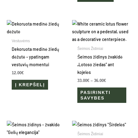
Price
This
range:
produ
33.00€
through
has
Vestuvėms
36.00€
multip
Dekoruota medinė žiedų
Šeimos Židiniai
varian
dėžutė – ypatingam
Šeimos židinys žvakidė
The
vestuvių momentui
„Lotoso žiedas” ant
optio
kojelės
12.00
€
may
33.00
€
–
36.00
€
Į KREPŠELĮ
be
PASIRINKTI
chose
SAVYBES
on
the
produ
page
Šeimos Židiniai