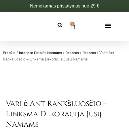
Pereiti
Nemokamas pristatymas nuo 29 €
prie
turinio
0
Cart
Pradžia
Interjero Detalės Namams
Dekoras
Dekoras
/
/
/
/ Varlė Ant
Rankšluosčio – Linksma Dekoracija Jūsų Namams
Varlė Ant Rankšluosčio –
Linksma Dekoracija Jūsų
Namams