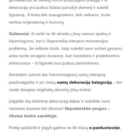
gimtadienius ar tiesiog norint pradžiuginti draugą – ši
dekoracija yra puikus būdas parodyti dėmesį ir sukelti
šypseną. Ji tinka tiek suaugusiems, tiek vaikams, kurie
vertina originalumą ir humorą.
Galiausiai
, ši varlė ne tik atneša į jūsų namus spalvų ir
žaismingumo, bet ir išsprendžia interjero monotonijos
problemą. Jei ieškote būdo, kaip suteikti savo erdvei gyvumo,
arba norite smagios dovanos, kuri nustebins ir pralinksmins
artimuosius – ši figūrėlė bus puikus pasirinkimas.
Norėdami sukurti dar harmoningesnį namų interjerą,
pasižvalgykite ir po mūsų
namų dekoracijų kategoriją
– ten
rasite daugiau originalių akcentų jūsų erdvei.
Įsigykite šią išskirtinę dekoraciją dabar ir suteikite savo
namams žavesio bei šilumos!
Nepraleiskite progos –
ribotas kiekis sandėlyje.
Prekę apžiūrėti ir įsigyti galima ne tik mūsų
e-parduotuvėje
,