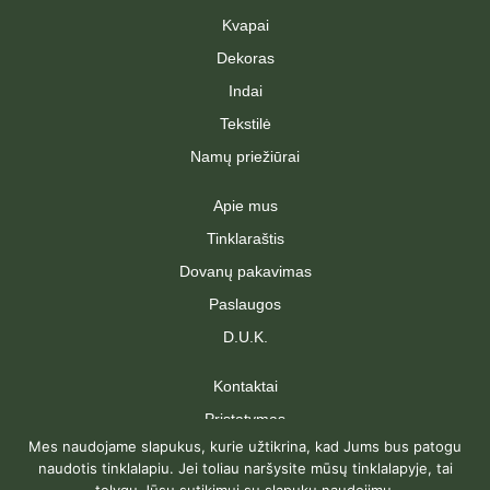
Kvapai
Dekoras
Indai
Tekstilė
Namų priežiūrai
Apie mus
Tinklaraštis
Dovanų pakavimas
Paslaugos
D.U.K.
Kontaktai
Pristatymas
Mes naudojame slapukus, kurie užtikrina, kad Jums bus patogu
Grąžinimas
naudotis tinklalapiu. Jei toliau naršysite mūsų tinklalapyje, tai
Pirkimo taisyklės