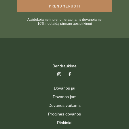
PRENUMERUOTI
Atsidėkojame ir prenumeratoriams dovanojame
10% nuolaidą pirmam apsipirkimui
Bendraukime
I
F
n
a
s
c
t
e
Dovanos jai
a
b
g
o
Dovanos jam
r
o
a
k
Dovanos vaikams
m
-
f
Proginės dovanos
Rinkiniai