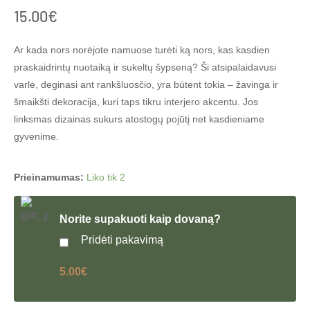
15.00
€
Ar kada nors norėjote namuose turėti ką nors, kas kasdien
praskaidrintų nuotaiką ir sukeltų šypseną? Ši atsipalaidavusi
varlė, deginasi ant rankšluosčio, yra būtent tokia – žavinga ir
šmaikšti dekoracija, kuri taps tikru interjero akcentu. Jos
linksmas dizainas sukurs atostogų pojūtį net kasdieniame
gyvenime.
produkto
Prieinamumas:
Liko tik 2
kiekis:
Varlė
Norite supakuoti kaip dovaną?
Ant
Pridėti pakavimą
Rankšluosčio
–
5.00€
Linksma
Dekoracija