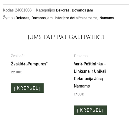
Dekoras
Dovanos jam
Kodas
24081008
Kategorijos
,
Dekoras
Dovanos jam
Interjero detalės namams
Namams
Žymos
,
,
,
JUMS TAIP PAT GALI PATIKTI
Žvakidės
Dekoras
Žvakidė „Pumpuras”
Varlė Paštininkė –
Linksma ir Unikali
22.00
€
Dekoracija Jūsų
Namams
Į KREPŠELĮ
17.00
€
Į KREPŠELĮ
Price
This