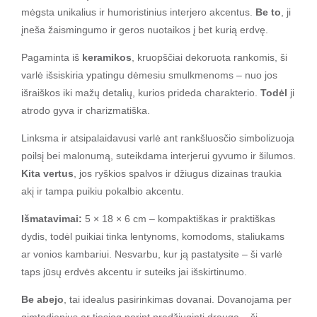
mėgsta unikalius ir humoristinius interjero akcentus.
Be to
, ji
įneša žaismingumo ir geros nuotaikos į bet kurią erdvę.
Pagaminta iš
keramikos
, kruopščiai dekoruota rankomis, ši
varlė išsiskiria ypatingu dėmesiu smulkmenoms – nuo jos
išraiškos iki mažų detalių, kurios prideda charakterio.
Todėl
ji
atrodo gyva ir charizmatiška.
Linksma ir atsipalaidavusi varlė ant rankšluosčio simbolizuoja
poilsį bei malonumą, suteikdama interjerui gyvumo ir šilumos.
Kita vertus
, jos ryškios spalvos ir džiugus dizainas traukia
akį ir tampa puikiu pokalbio akcentu.
Išmatavimai:
5 × 18 × 6 cm – kompaktiškas ir praktiškas
dydis, todėl puikiai tinka lentynoms, komodoms, staliukams
ar vonios kambariui. Nesvarbu, kur ją pastatysite – ši varlė
taps jūsų erdvės akcentu ir suteiks jai išskirtinumo.
Be abejo
, tai idealus pasirinkimas dovanai. Dovanojama per