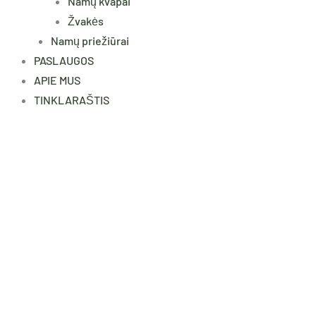
Namų kvapai
Žvakės
Namų priežiūrai
PASLAUGOS
APIE MUS
TINKLARAŠTIS