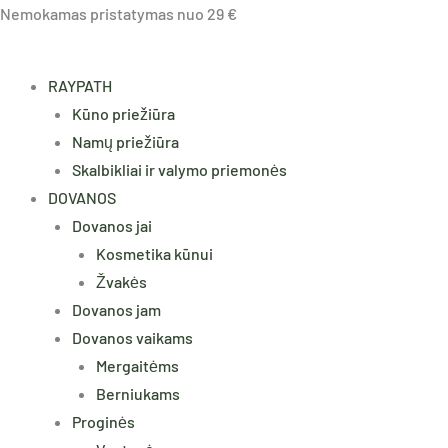
Pereiti
Nemokamas pristatymas nuo 29 €
prie
turinio
RAYPATH
Kūno priežiūra
Namų priežiūra
Skalbikliai ir valymo priemonės
DOVANOS
Dovanos jai
Kosmetika kūnui
Žvakės
Dovanos jam
Dovanos vaikams
Mergaitėms
Berniukams
Proginės