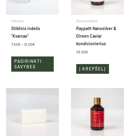
The
options
may
Dekoras
Kūno priežiūra
be
Stiklinis indelis
Raypath Nanosilver &
chosen
”Kvarcas”
Gireen Caviar
on
kondicionierius
7.50
€
–
12.00
€
the
26.00
€
product
PASIRINKTI
page
SAVYBES
Į KREPŠELĮ