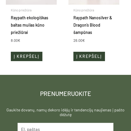
Kūno priežiūra
Kūno priežiūra
Raypath ekologiškas
Raypath Nanosilver &
baltas muilas kūno
Dragon’s Blood
priežiūrai
šampūnas
8.00
€
26.00
€
Į KREPŠELĮ
Į KREPŠELĮ
PRENUMERUOKITE
Gaukite dovanų, namų dekoro idėjų ir tendencijų naujienas į pašto
dėžutę