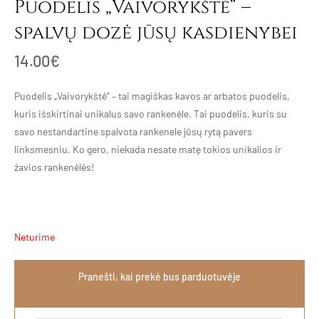
Puodelis „Vaivorykštė“ –
spalvų dozė jūsų kasdienybei
14.00
€
Puodelis „Vaivorykštė” – tai magiškas kavos ar arbatos puodelis,
kuris išskirtinai unikalus savo rankenėle. Tai puodelis, kuris su
savo nestandartine spalvota rankenele jūsų rytą pavers
linksmesniu. Ko gero, niekada nesate matę tokios unikalios ir
žavios rankenėlės!
Neturime
Pranešti, kai prekė bus parduotuvėje