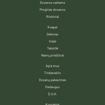
Dovanos vaikams
m
-
f
Proginės dovanos
Rinkiniai
Kvapai
Dekoras
Indai
Tekstilė
Namų priežiūrai
Apie mus
Tinklaraštis
Dovanų pakavimas
Paslaugos
D.U.K.
Kontaktai