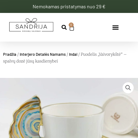
Pereiti
Nemokamas pristatymas nuo 29 €
prie
turinio
0
Cart
Pradžia
/
Interjero Detalės Namams
/
Indai
/ Puodelis „Vaivorykštė“ –
spalvų dozė jūsų kasdienybei