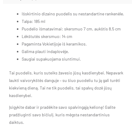
Išskirtinio dizaino puodelis su nestandartine rankenėle.
Talpa: 185 ml
Puodelio išmatavimai: skersmuo 7 cm, aukštis 8,5 cm
Lėkštutės skersmuo: 14 cm
Pagaminta Vokietijoje iš keramikos.
Galima plauti indaplovėje.
Saugiai supakuojama siuntimui.
Tai puodelis, kuris suteiks žavesio jūsų kasdienybei. Nepavark
laukti vaivorykštės danguje – su šiuo puodeliu tu ją gali turėti
kiekvieną dieną. Tai ne tik puodelis, tai spalvų dozė jūsų
kasdienybei.
Įsigykite dabar ir pradėkite savo spalvingąją kelionę! Galite
pradžiuginti savo bičiulį, kuris mėgsta nestandartinius
daiktus.