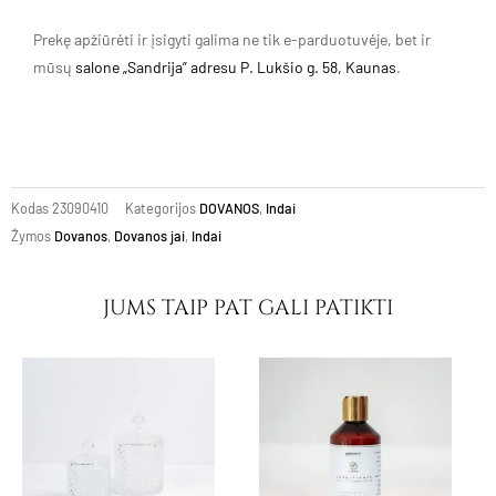
Prekę apžiūrėti ir įsigyti galima ne tik e-parduotuvėje, bet ir
mūsų
salone „Sandrija” adresu P. Lukšio g. 58, Kaunas
.
Kodas
23090410
Kategorijos
DOVANOS
,
Indai
Žymos
Dovanos
,
Dovanos jai
,
Indai
JUMS TAIP PAT GALI PATIKTI
Price
This
range:
product
7.50€
through
has
12.00€
multiple
variants.