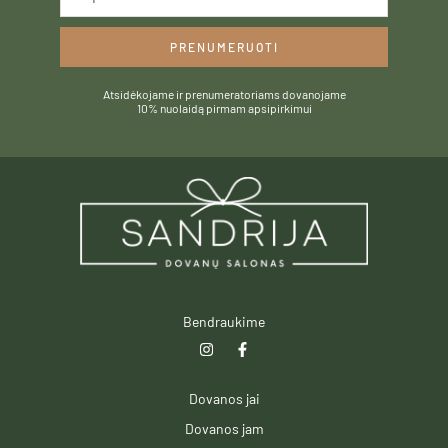
PRENUMERUOTI
Atsidėkojame ir prenumeratoriams dovanojame
10% nuolaidą pirmam apsipirkimui
Bendraukime
I
F
n
a
s
c
t
e
Dovanos jai
a
b
g
o
Dovanos jam
r
o
a
k