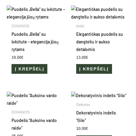
DOVANOS
Indai
Puodelis „Bella“ su
Elegantiškas puodelis su
lėkštute – elegancija jūsų
dangteliu ir aukso
rytams
detalėmis
19.00
€
13.00
€
Į KREPŠELĮ
Į KREPŠELĮ
This
product
Dekoras
has
Dekoratyvinis indelis
DOVANOS
multiple
Puodelis “Auksinė vardo
“Gilė”
variants.
raidė”
10.00
€
The