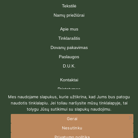
Tekstilė
Namų priežiūrai
Apie mus
Tinklaraštis
Dovanų pakavimas
Paslaugos
D.U.K.
Kontaktai
Pristatymas
Mes naudojame slapukus, kurie užtikrina, kad Jums bus patogu
Grąžinimas
naudotis tinklalapiu. Jei toliau naršysite mūsų tinklalapyje, tai
Pirkimo taisyklės
tolygu Jūsų sutikimui su slapukų naudojimu.
Privatumo politika
Gerai
Nesutinku
Privatumo politika