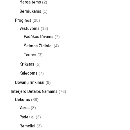
Mergaitėms
2
Berniukams
1
Proginės
28
Vestuvėms
18
Padėkos tėvams
7
Šeimos Židiniai
4
Taurės
3
Krikštas
5
Kalėdoms
7
Dovanų rinkiniai
9
Interjero Detalės Namams
76
Dekoras
38
Vazos
8
Padėklai
3
Rėmeliai
3