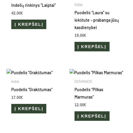
Indelių rinkinys “Laiptai”
Indai
Puodelis “Laura” su
42.00
€
lėkštute – prabanga jūsų
Į KREPŠELĮ
kasdienybei
19.00
€
Į KREPŠELĮ
Indai
DOVANOS
Puodelis “Grakštumas”
Puodelis “Pilkas
Marmuras”
17.00
€
12.00
€
Į KREPŠELĮ
Į KREPŠELĮ