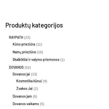
page
page
Produktų kategorijos
RAYPATH
22
Kūno priežiūra
11
Namų priežiūra
10
Skalbikliai ir valymo priemonės
1
DOVANOS
52
Dovanos jai
13
Kosmetika kūnui
9
Žvakės Jai
2
Dovanos jam
6
Dovanos vaikams
5