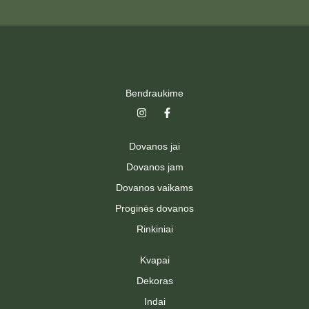
Bendraukime
I
F
n
a
s
c
t
e
Dovanos jai
a
b
g
o
Dovanos jam
r
o
a
k
Dovanos vaikams
m
-
f
Proginės dovanos
Rinkiniai
Kvapai
Dekoras
Indai