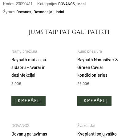
DOVANOS
Indai
Kodas
23090411
Kategorijos
,
Dovanos
Dovanos jai
Indai
Žymos
,
,
JUMS TAIP PAT GALI PATIKTI
Namų priežiūra
Kūno priežiūra
Raypath muilas su
Raypath Nanosilver &
sidabru – švarai ir
Gireen Caviar
dezinfekcijai
kondicionierius
8.00
€
26.00
€
Į KREPŠELĮ
Į KREPŠELĮ
This
This
DOVANOS
Žvakės Jai
product
product
Dovanų pakavimas
Kvepianti sojų vaško