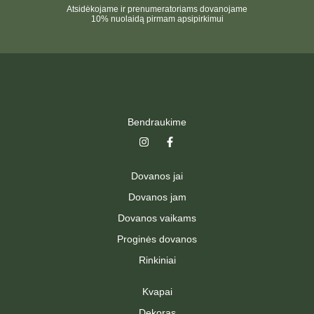
Atsidėkojame ir prenumeratoriams dovanojame
10% nuolaidą pirmam apsipirkimui
Bendraukime
I
F
n
a
s
c
t
e
Dovanos jai
a
b
g
o
Dovanos jam
r
o
a
k
Dovanos vaikams
m
-
f
Proginės dovanos
Rinkiniai
Kvapai
Dekoras