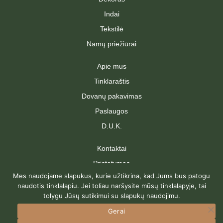
Indai
Tekstilė
Namų priežiūrai
Apie mus
Tinklaraštis
Dovanų pakavimas
Paslaugos
D.U.K.
Kontaktai
Pristatymas
Mes naudojame slapukus, kurie užtikrina, kad Jums bus patogu
Grąžinimas
naudotis tinklalapiu. Jei toliau naršysite mūsų tinklalapyje, tai
Pirkimo taisyklės
tolygu Jūsų sutikimui su slapukų naudojimu.
Privatumo politika
Gerai