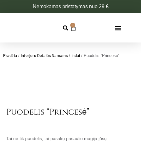
Pereiti
Nemokamas pristatymas nuo 29 €
prie
turinio
0
Cart
Pradžia
Interjero Detalės Namams
Indai
/
/
/ Puodelis “Princesė”
Puodelis “Princesė”
Tai ne tik puodelis, tai pasakų pasaulio magija jūsų