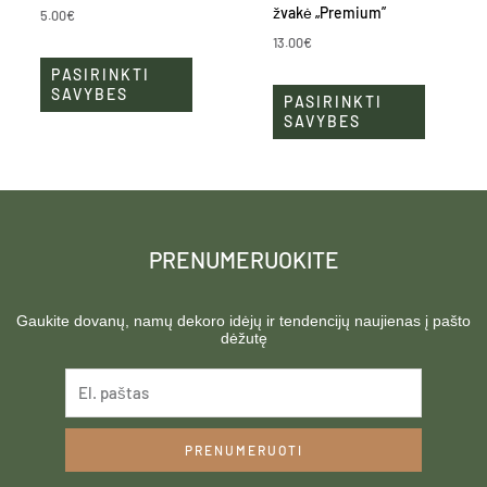
has
has
žvakė „Premium”
5.00
€
multiple
multiple
13.00
€
variants.
variants.
PASIRINKTI
The
The
SAVYBES
PASIRINKTI
options
options
SAVYBES
may
may
be
be
chosen
chosen
on
on
the
the
PRENUMERUOKITE
product
product
page
page
Gaukite dovanų, namų dekoro idėjų ir tendencijų naujienas į pašto
dėžutę
PRENUMERUOTI