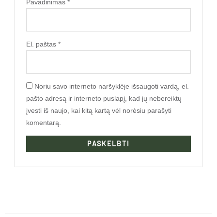
Pavadinimas
*
El. paštas
*
Noriu savo interneto naršyklėje išsaugoti vardą, el.
pašto adresą ir interneto puslapį, kad jų nebereiktų
įvesti iš naujo, kai kitą kartą vėl norėsiu parašyti
komentarą.