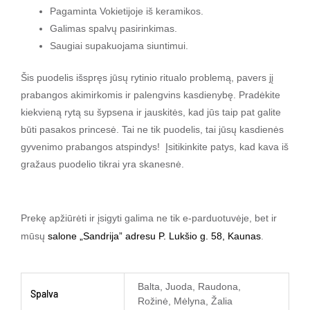
Pagaminta Vokietijoje iš keramikos.
Galimas spalvų pasirinkimas.
Saugiai supakuojama siuntimui.
Šis puodelis išspręs jūsų rytinio ritualo problemą, pavers jį
prabangos akimirkomis ir palengvins kasdienybę. Pradėkite
kiekvieną rytą su šypsena ir jauskitės, kad jūs taip pat galite
būti pasakos princesė. Tai ne tik puodelis, tai jūsų kasdienės
gyvenimo prabangos atspindys! Įsitikinkite patys, kad kava iš
gražaus puodelio tikrai yra skanesnė.
Prekę apžiūrėti ir įsigyti galima ne tik e-parduotuvėje, bet ir
mūsų
salone „Sandrija” adresu P. Lukšio g. 58, Kaunas
.
Balta, Juoda, Raudona,
Spalva
Rožinė, Mėlyna, Žalia