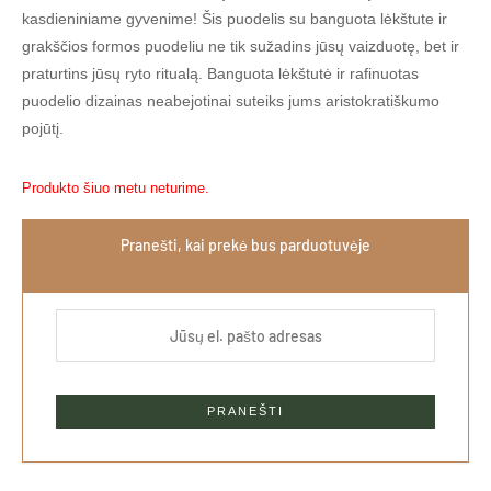
kasdieniniame gyvenime! Šis puodelis su banguota lėkštute ir
grakščios formos puodeliu ne tik sužadins jūsų vaizduotę, bet ir
praturtins jūsų ryto ritualą. Banguota lėkštutė ir rafinuotas
puodelio dizainas neabejotinai suteiks jums aristokratiškumo
pojūtį.
Produkto šiuo metu neturime.
Pranešti, kai prekė bus parduotuvėje