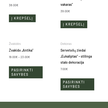
vakaras”
38.00
€
39.00
€
Į KREPŠELĮ
Į KREPŠELĮ
Price
This
This
Žvakidės
Dekoras
range:
product
product
19.00€
Žvakidė „Antika”
Servetėlių žiedai
through
has
has
„Eukaliptas“ – stilinga
23.00€
19.00
€
–
23.00
€
multiple
multiple
stalo dekoracija
variants.
variants.
7.00
€
PASIRINKTI
The
The
SAVYBES
options
options
PASIRINKTI
may
may
SAVYBES
be
be
chosen
chosen
on
on