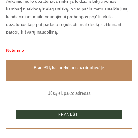
Auksinis muilo dozatoriaus rinkinys leidžia išlaikyti vonios
kambarį tvarkingą ir elegantišką, o tuo pačiu metu suteikia jūsų
kasdieniniam muilo naudojimui prabangos pojūtį. Muilo
dozatorius taip pat padeda reguliuoti muilo kiekį, užtikrinant
patogų ir švarų naudojimą.
Neturime
Pranešti, kai prekė bus parduotuvėje