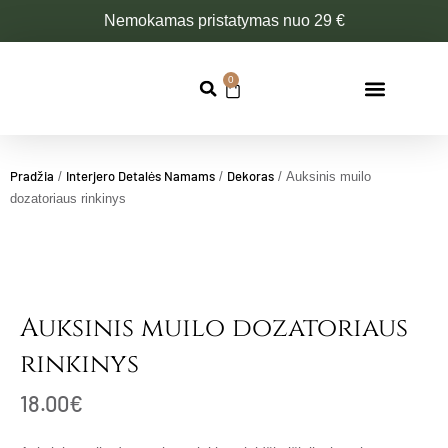
Pereiti
Nemokamas pristatymas nuo 29 €
prie
turinio
0
Cart
Pradžia
Interjero Detalės Namams
Dekoras
/
/
/ Auksinis muilo
dozatoriaus rinkinys
Auksinis muilo dozatoriaus
rinkinys
18.00
€