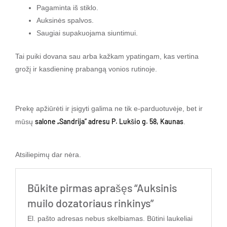
Pagaminta iš stiklo.
Auksinės spalvos.
Saugiai supakuojama siuntimui.
Tai puiki dovana sau arba kažkam ypatingam, kas vertina
grožį ir kasdieninę prabangą vonios rutinoje.
Prekę apžiūrėti ir įsigyti galima ne tik e-parduotuvėje, bet ir
salone „Sandrija” adresu P. Lukšio g. 58, Kaunas
mūsų
.
Atsiliepimų dar nėra.
Būkite pirmas aprašęs “Auksinis
muilo dozatoriaus rinkinys”
El. pašto adresas nebus skelbiamas.
Būtini laukeliai