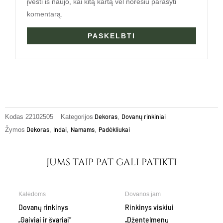
įvesti iš naujo, kai kitą kartą vėl norėsiu parašyti
komentarą.
Dekoras
Dovanų rinkiniai
Kodas
22102505
Kategorijos
,
Dekoras
Indai
Namams
Padėkliukai
Žymos
,
,
,
JUMS TAIP PAT GALI PATIKTI
Kalėdoms
Dovanos jam
Dovanų rinkinys
Rinkinys viskiui
„Gaiviai ir švariai”
„Džentelmenų