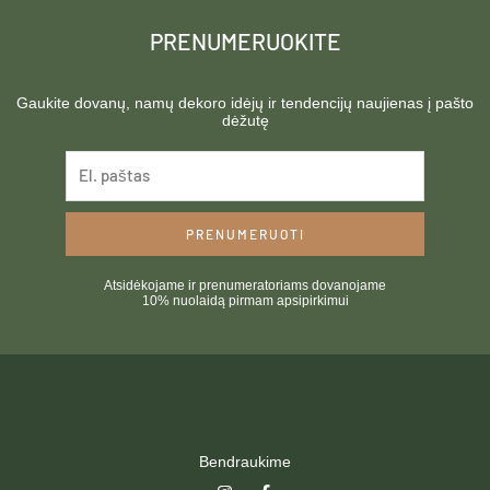
the
the
product
product
PRENUMERUOKITE
page
page
Gaukite dovanų, namų dekoro idėjų ir tendencijų naujienas į pašto
dėžutę
PRENUMERUOTI
Atsidėkojame ir prenumeratoriams dovanojame
10% nuolaidą pirmam apsipirkimui
Bendraukime
I
F