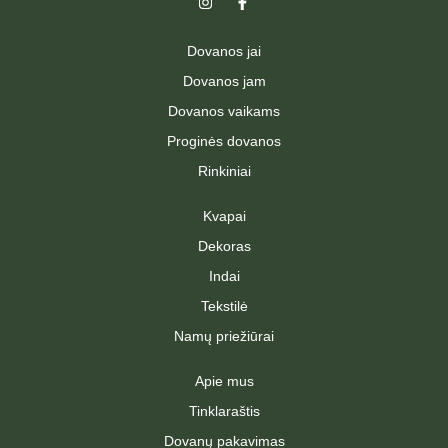
n
a
s
c
t
e
Dovanos jai
a
b
g
o
Dovanos jam
r
o
a
k
Dovanos vaikams
m
-
f
Proginės dovanos
Rinkiniai
Kvapai
Dekoras
Indai
Tekstilė
Namų priežiūrai
Apie mus
Tinklaraštis
Dovanų pakavimas