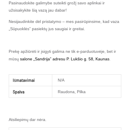
Pasinaudokite galimybe suteikti grožį savo aplinkai ir
užsisakykite šią vazą jau dabar!
Nesijaudinkite dėl pristatymo – mes pasirūpinsime, kad vaza
„Sūpuoklės” pasiektų jus saugiai ir greitai.
Prekę apžiūrėti ir įsigyti galima ne tik e-parduotuvėje, bet ir
mūsų
salone „Sandrija” adresu P. Lukšio g. 58, Kaunas
.
Išmatavimai
N/A
Spalva
Raudona, Pilka
Atsiliepimų dar nėra.