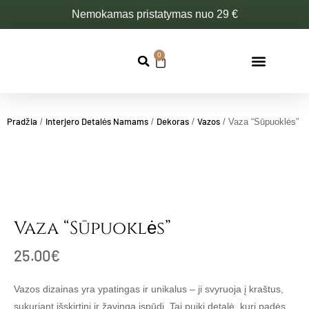
Pereiti
Nemokamas pristatymas nuo 29 €
prie
turinio
0
Cart
Pradžia
Interjero Detalės Namams
Dekoras
Vazos
/
/
/
/ Vaza “Sūpuoklės”
Vaza “Sūpuoklės”
25.00
€
Vazos dizainas yra ypatingas ir unikalus – ji svyruoja į kraštus,
sukuriant išskirtinį ir žavingą įspūdį. Tai puiki detalė, kuri padės