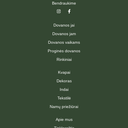
Bendraukime
I
F
n
a
s
c
t
e
Dovanos jai
a
b
g
o
Dovanos jam
r
o
a
k
Dovanos vaikams
m
-
f
Proginės dovanos
Rinkiniai
Kvapai
Dekoras
Indai
Tekstilė
Namų priežiūrai
Apie mus