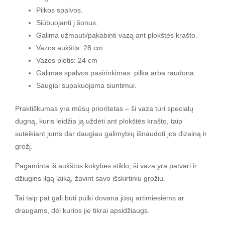
Pilkos spalvos.
Siūbuojanti į šonus.
Galima užmauti/pakabinti vazą ant plokštės krašto.
Vazos aukštis: 28 cm
Vazos plotis: 24 cm
Galimas spalvos pasirinkimas: pilka arba raudona.
Saugiai supakuojama siuntimui.
Praktiškumas yra mūsų prioritetas – ši vaza turi specialų
dugną, kuris leidžia ją uždėti ant plokštės krašto, taip
suteikiant jums dar daugiau galimybių išnaudoti jos dizainą ir
grožį.
Pagaminta iš aukštos kokybės stiklo, ši vaza yra patvari ir
džiugins ilgą laiką, žavint savo išskirtiniu grožiu.
Tai taip pat gali būti puiki dovana jūsų artimiesiems ar
draugams, dėl kurios jie tikrai apsidžiaugs.