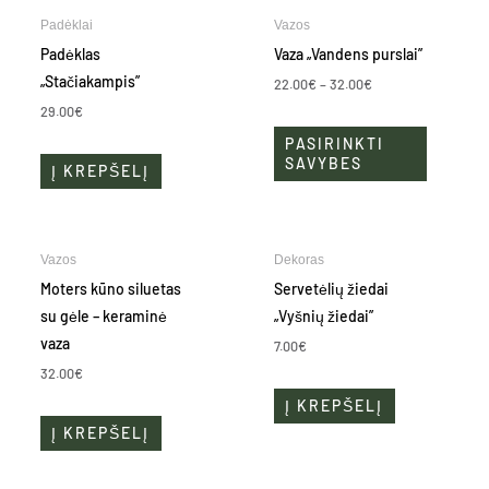
Price
This
Padėklai
Vazos
range:
product
22.00€
Padėklas
Vaza „Vandens purslai”
through
has
„Stačiakampis”
32.00€
22.00
€
–
32.00
€
multiple
29.00
€
variants.
PASIRINKTI
The
SAVYBES
Į KREPŠELĮ
options
may
be
Vazos
Dekoras
chosen
Moters kūno siluetas
Servetėlių žiedai
on
su gėle – keraminė
„Vyšnių žiedai”
the
vaza
product
7.00
€
page
32.00
€
Į KREPŠELĮ
Į KREPŠELĮ