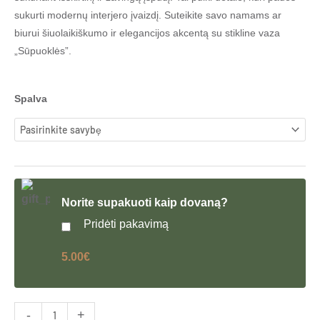
sukurti modernų interjero įvaizdį. Suteikite savo namams ar
biurui šiuolaikiškumo ir elegancijos akcentą su stikline vaza
„Sūpuoklės”.
produkto
Spalva
kiekis:
Vaza
“Sūpuoklės”
Norite supakuoti kaip dovaną?
Pridėti pakavimą
5.00€
-
+