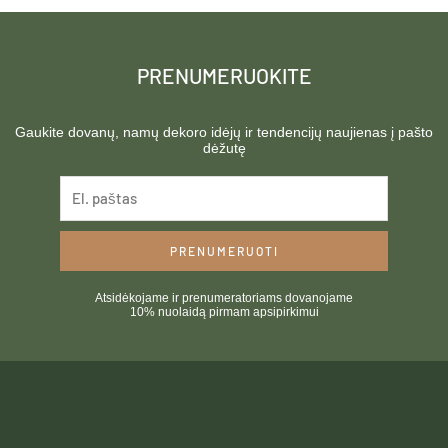
PRENUMERUOKITE
Gaukite dovanų, namų dekoro idėjų ir tendencijų naujienas į pašto
dėžutę
PRENUMERUOTI
Atsidėkojame ir prenumeratoriams dovanojame
10% nuolaidą pirmam apsipirkimui