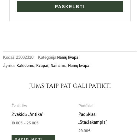
Namų kvapai
Kodas
23082310
Kategorija
Kalėdoms
Kvapai
Namams
Namų kvapai
Žymos
,
,
,
JUMS TAIP PAT GALI PATIKTI
Price
This
Žvakidės
Padėklai
range:
product
19.00€
Žvakidė „Antika”
Padėklas
through
has
„Stačiakampis”
23.00€
19.00
€
–
23.00
€
multiple
29.00
€
variants.
PASIRINKTI