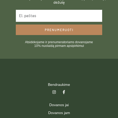
dėžutę
PRENUMERUOTI
Atsidėkojame ir prenumeratoriams dovanojame
10% nuolaidą pirmam apsipirkimui
Bendraukime
I
F
n
a
s
c
t
e
Dovanos jai
a
b
g
o
Dovanos jam
r
o
a
k