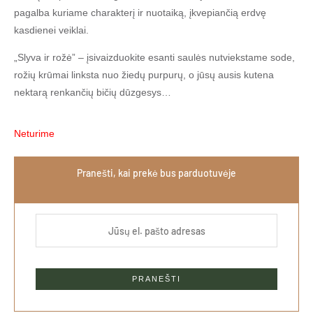
pagalba kuriame charakterį ir nuotaiką, įkvepiančią erdvę
kasdienei veiklai.
„Slyva ir rožė” – įsivaizduokite esanti saulės nutviekstame sode,
rožių krūmai linksta nuo žiedų purpurų, o jūsų ausis kutena
nektarą renkančių bičių dūzgesys…
Neturime
Pranešti, kai prekė bus parduotuvėje