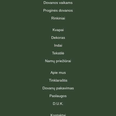
Dovanos vaikams
m
-
f
Proginės dovanos
Rinkiniai
Kvapai
Dekoras
Indai
Tekstilė
Namų priežiūrai
Apie mus
Tinklaraštis
Dovanų pakavimas
Paslaugos
D.U.K.
Kontaktai