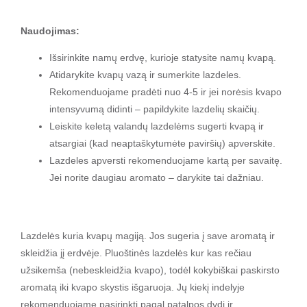
Naudojimas:
Išsirinkite namų erdvę, kurioje statysite namų kvapą.
Atidarykite kvapų vazą ir sumerkite lazdeles.
Rekomenduojame pradėti nuo 4-5 ir jei norėsis kvapo
intensyvumą didinti – papildykite lazdelių skaičių.
Leiskite keletą valandų lazdelėms sugerti kvapą ir
atsargiai (kad neaptaškytumėte paviršių) apverskite.
Lazdeles apversti rekomenduojame kartą per savaitę.
Jei norite daugiau aromato – darykite tai dažniau.
Lazdelės kuria kvapų magiją. Jos sugeria į save aromatą ir
skleidžia jį erdvėje. Pluoštinės lazdelės kur kas rečiau
užsikemša (nebeskleidžia kvapo), todėl kokybiškai paskirsto
aromatą iki kvapo skystis išgaruoja. Jų kiekį indelyje
rekomenduojame pasirinkti pagal patalpos dydį ir