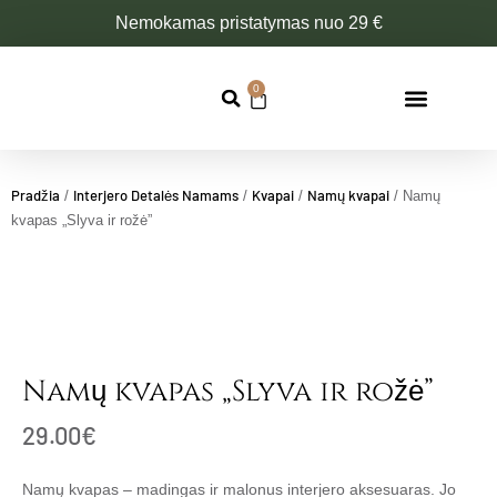
Pereiti
Nemokamas pristatymas nuo 29 €
prie
turinio
0
Cart
Pradžia
Interjero Detalės Namams
Kvapai
Namų kvapai
/
/
/
/ Namų
kvapas „Slyva ir rožė”
Namų kvapas „Slyva ir rožė”
29.00
€
Namų kvapas – madingas ir malonus interjero aksesuaras. Jo