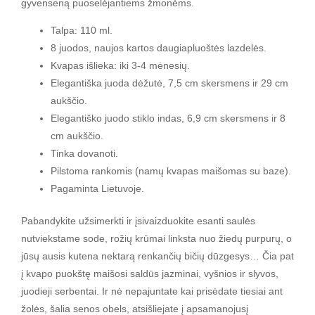
gyvenseną puoselėjantiems žmonėms.
Talpa: 110 ml.
8 juodos, naujos kartos daugiapluoštės lazdelės.
Kvapas išlieka: iki 3-4 mėnesių.
Elegantiška juoda dėžutė, 7,5 cm skersmens ir 29 cm
aukščio.
Elegantiško juodo stiklo indas, 6,9 cm skersmens ir 8
cm aukščio.
Tinka dovanoti.
Pilstoma rankomis (namų kvapas maišomas su baze).
Pagaminta Lietuvoje.
Pabandykite užsimerkti ir įsivaizduokite esanti saulės
nutviekstame sode, rožių krūmai linksta nuo žiedų purpurų, o
jūsų ausis kutena nektarą renkančių bičių dūzgesys… Čia pat
į kvapo puokštę maišosi saldūs jazminai, vyšnios ir slyvos,
juodieji serbentai. Ir nė nepajuntate kai prisėdate tiesiai ant
žolės, šalia senos obels, atsišliejate į apsamanojusį