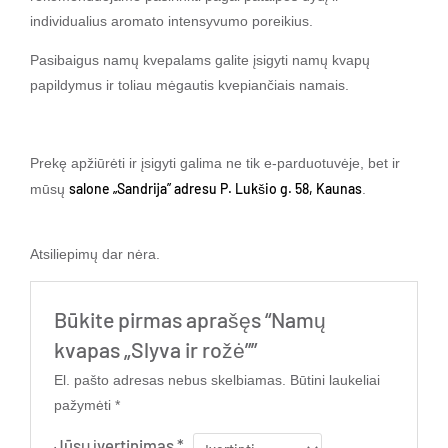
individualius aromato intensyvumo poreikius.
Pasibaigus namų kvepalams galite įsigyti namų kvapų
papildymus ir toliau mėgautis kvepiančiais namais.
Prekę apžiūrėti ir įsigyti galima ne tik e-parduotuvėje, bet ir
salone „Sandrija” adresu P. Lukšio g. 58, Kaunas
mūsų
.
Atsiliepimų dar nėra.
Būkite pirmas aprašęs “Namų
kvapas „Slyva ir rožė””
El. pašto adresas nebus skelbiamas.
Būtini laukeliai
pažymėti
*
Jūsų įvertinimas
*