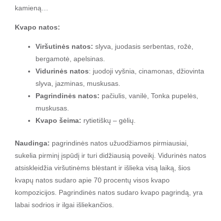
kamieną…
Kvapo natos:
Viršutinės natos:
slyva, juodasis serbentas, rožė,
bergamotė, apelsinas.
Vidurinės natos
: juodoji vyšnia, cinamonas, džiovinta
slyva, jazminas, muskusas.
Pagrindinės natos:
pačiulis, vanilė, Tonka pupelės,
muskusas.
Kvapo šeima:
rytietiškų – gėlių.
Naudinga:
pagrindinės natos užuodžiamos pirmiausiai,
sukelia pirminį įspūdį ir turi didžiausią poveikį. Vidurinės natos
atsiskleidžia viršutinėms blėstant ir išlieka visą laiką, šios
kvapų natos sudaro apie 70 procentų visos kvapo
kompozicijos. Pagrindinės natos sudaro kvapo pagrindą, yra
labai sodrios ir ilgai išliekančios.