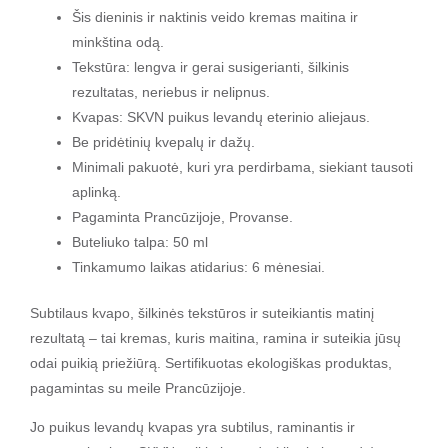
Šis dieninis ir naktinis veido kremas maitina ir
minkština odą.
Tekstūra: lengva ir gerai susigerianti, šilkinis
rezultatas, neriebus ir nelipnus.
Kvapas: SKVN puikus levandų eterinio aliejaus.
Be pridėtinių kvepalų ir dažų.
Minimali pakuotė, kuri yra perdirbama, siekiant tausoti
aplinką.
Pagaminta Prancūzijoje, Provanse.
Buteliuko talpa: 50 ml
Tinkamumo laikas atidarius: 6 mėnesiai.
Subtilaus kvapo, šilkinės tekstūros ir suteikiantis matinį
rezultatą – tai kremas, kuris maitina, ramina ir suteikia jūsų
odai puikią priežiūrą. Sertifikuotas ekologiškas produktas,
pagamintas su meile Prancūzijoje.
Jo puikus levandų kvapas yra subtilus, raminantis ir