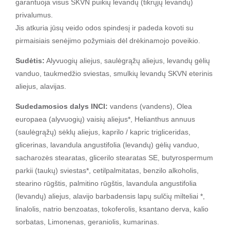
garantuoja visus SKVN puikių levandų (tikrųjų levandų)
privalumus.
Jis atkuria jūsų veido odos spindesį ir padeda kovoti su
pirmaisiais senėjimo požymiais dėl drėkinamojo poveikio.
Sudėtis:
Alyvuogių aliejus, saulėgrąžų aliejus, levandų gėlių
vanduo, taukmedžio sviestas, smulkių levandų SKVN eterinis
aliejus, alavijas.
Sudedamosios dalys INCI:
vandens (vandens), Olea
europaea (alyvuogių) vaisių aliejus*, Helianthus annuus
(saulėgrąžų) sėklų aliejus, kaprilo / kapric trigliceridas,
glicerinas, lavandula angustifolia (levandų) gėlių vanduo,
sacharozės stearatas, glicerilo stearatas SE, butyrospermum
parkii (taukų) sviestas*, cetilpalmitatas, benzilo alkoholis,
stearino rūgštis, palmitino rūgštis, lavandula angustifolia
(levandų) aliejus, alavijo barbadensis lapų sulčių milteliai *,
linalolis, natrio benzoatas, tokoferolis, ksantano derva, kalio
sorbatas, Limonenas, geraniolis, kumarinas.