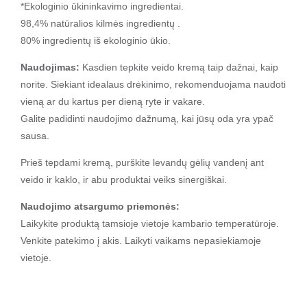
*Ekologinio ūkininkavimo ingredientai.
98,4% natūralios kilmės ingredientų .
80% ingredientų iš ekologinio ūkio.
Naudojimas:
Kasdien tepkite veido kremą taip dažnai, kaip
norite. Siekiant idealaus drėkinimo, rekomenduojama naudoti
vieną ar du kartus per dieną ryte ir vakare.
Galite padidinti naudojimo dažnumą, kai jūsų oda yra ypač
sausa.
Prieš tepdami kremą, purškite levandų gėlių vandenį ant
veido ir kaklo, ir abu produktai veiks sinergiškai.
Naudojimo atsargumo priemonės:
Laikykite produktą tamsioje vietoje kambario temperatūroje.
Venkite patekimo į akis. Laikyti vaikams nepasiekiamoje
vietoje.