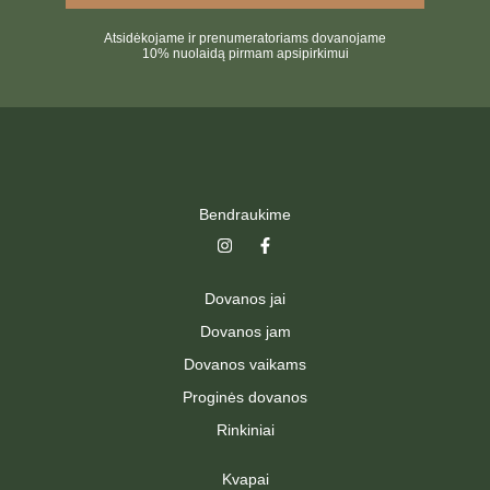
Atsidėkojame ir prenumeratoriams dovanojame
10% nuolaidą pirmam apsipirkimui
Bendraukime
I
F
n
a
s
c
t
e
Dovanos jai
a
b
g
o
Dovanos jam
r
o
a
k
Dovanos vaikams
m
-
f
Proginės dovanos
Rinkiniai
Kvapai