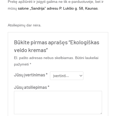
Prekę apžiūrėti ir įsigyti galima ne tik e-parduotuvėje, bet ir
mūsų
salone „Sandrija” adresu P. Lukšio g. 58, Kaunas
.
Atsiliepimų dar nėra.
Būkite pirmas aprašęs “Ekologiškas
veido kremas”
El. pašto adresas nebus skelbiamas.
Būtini laukeliai
pažymėti
*
Jūsų įvertinimas
*
Jūsų atsiliepimas
*