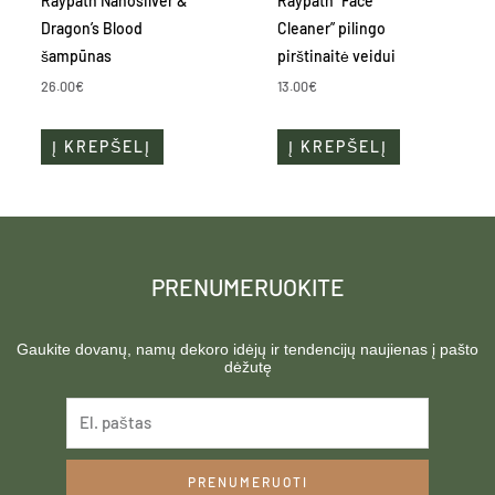
Raypath Nanosilver &
Raypath “Face
Dragon’s Blood
Cleaner” pilingo
šampūnas
pirštinaitė veidui
26.00
€
13.00
€
Į KREPŠELĮ
Į KREPŠELĮ
PRENUMERUOKITE
Gaukite dovanų, namų dekoro idėjų ir tendencijų naujienas į pašto
dėžutę
PRENUMERUOTI