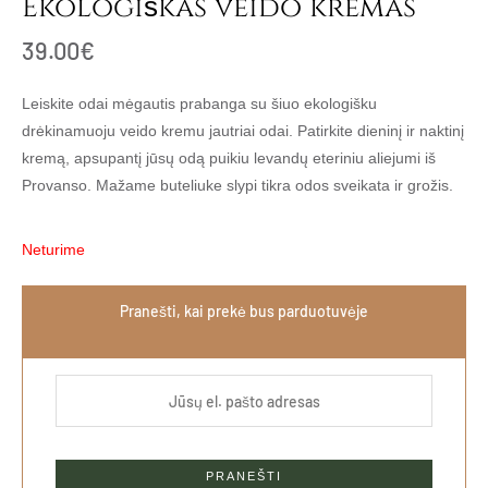
Ekologiškas veido kremas
39.00
€
Leiskite odai mėgautis prabanga su šiuo ekologišku
drėkinamuoju veido kremu jautriai odai. Patirkite dieninį ir naktinį
kremą, apsupantį jūsų odą puikiu levandų eteriniu aliejumi iš
Provanso. Mažame buteliuke slypi tikra odos sveikata ir grožis.
Neturime
Pranešti, kai prekė bus parduotuvėje