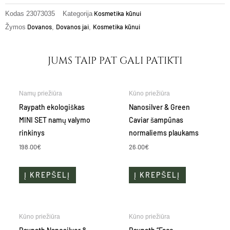
Kosmetika kūnui
Kodas
23073035
Kategorija
Dovanos
Dovanos jai
Kosmetika kūnui
Žymos
,
,
JUMS TAIP PAT GALI PATIKTI
Namų priežiūra
Kūno priežiūra
Raypath ekologiškas
Nanosilver & Green
MINI SET namų valymo
Caviar šampūnas
rinkinys
normaliems plaukams
198.00
€
26.00
€
Į KREPŠELĮ
Į KREPŠELĮ
Kūno priežiūra
Kūno priežiūra