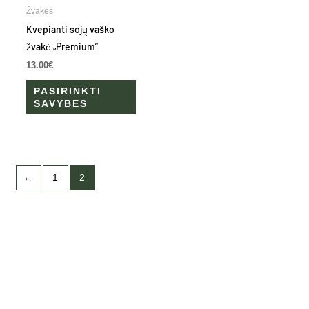
has
Žvakės
multiple
Kvepianti sojų vaško
variants.
žvakė „Premium”
The
13.00
€
options
PASIRINKTI
may
SAVYBES
be
chosen
on
the
←
1
2
product
page