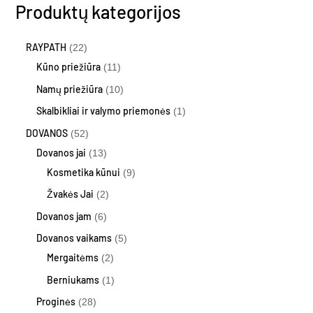
Produktų kategorijos
RAYPATH
22
Kūno priežiūra
11
Namų priežiūra
10
Skalbikliai ir valymo priemonės
1
DOVANOS
52
Dovanos jai
13
Kosmetika kūnui
9
Žvakės Jai
2
Dovanos jam
6
Dovanos vaikams
5
Mergaitėms
2
Berniukams
1
Proginės
28