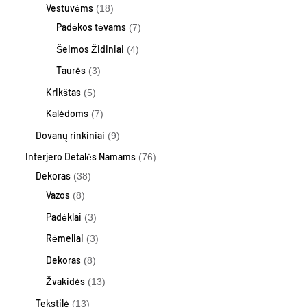
Vestuvėms
18
Padėkos tėvams
7
Šeimos Židiniai
4
Taurės
3
Krikštas
5
Kalėdoms
7
Dovanų rinkiniai
9
Interjero Detalės Namams
76
Dekoras
38
Vazos
8
Padėklai
3
Rėmeliai
3
Dekoras
8
Žvakidės
13
Tekstilė
13