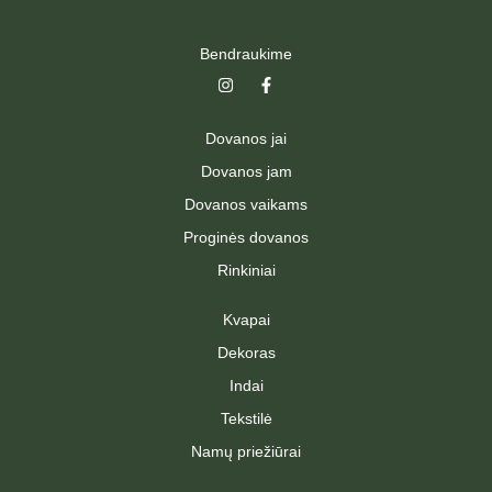
Bendraukime
I
F
n
a
s
c
t
e
Dovanos jai
a
b
g
o
Dovanos jam
r
o
a
k
Dovanos vaikams
m
-
f
Proginės dovanos
Rinkiniai
Kvapai
Dekoras
Indai
Tekstilė
Namų priežiūrai