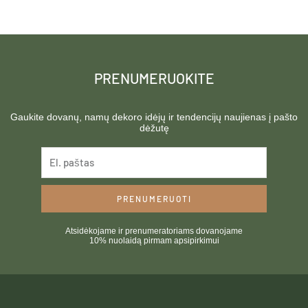
PRENUMERUOKITE
Gaukite dovanų, namų dekoro idėjų ir tendencijų naujienas į pašto
dėžutę
PRENUMERUOTI
Atsidėkojame ir prenumeratoriams dovanojame
10% nuolaidą pirmam apsipirkimui